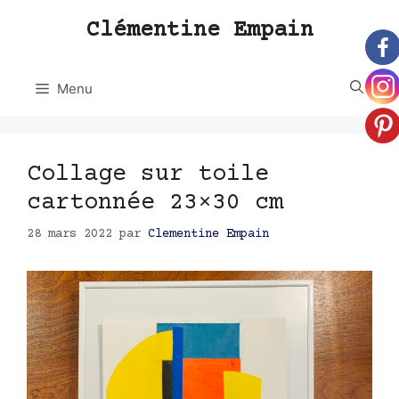
Aller
Clémentine Empain
au
contenu
Menu
Collage sur toile
cartonnée 23×30 cm
28 mars 2022
par
Clementine Empain