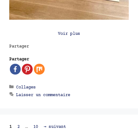
Voir plus
Partager
Partager
Catégories
Collages
Laisser un commentaire
Navigation
Page
Page
Page
1
2
…
10
→
suivant
des