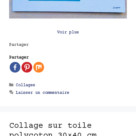
Voir plus
Partager
Partager
Catégories
Collages
Laisser un commentaire
Collage sur toile
polycoton 30×40 cm