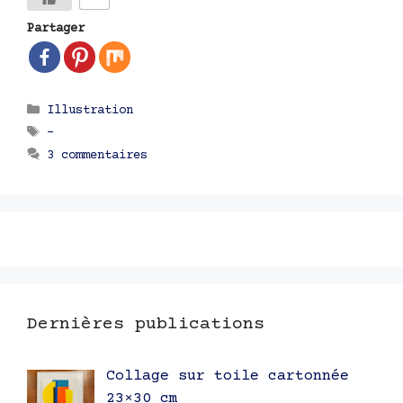
Partager
Catégories
Illustration
Étiquettes
-
3 commentaires
Dernières publications
Collage sur toile cartonnée
23×30 cm