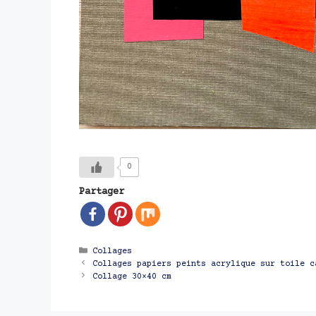
0
Partager
Catégories
Collages
Navigation
Collages papiers peints acrylique sur toile c
des
Collage 30×40 cm
articles