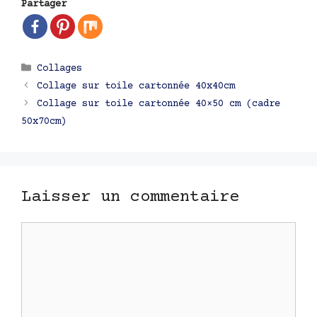
Partager
Catégories
Collages
Navigation
Collage sur toile cartonnée 40x40cm
des
Collage sur toile cartonnée 40×50 cm (cadre
articles
50x70cm)
Laisser un commentaire
Commentaire