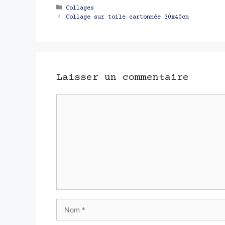
Catégories
Collages
Navigation
Collage sur toile cartonnée 30x40cm
des
articles
Laisser un commentaire
Commentaire
Nom