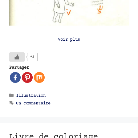
Voir plus
+2
Partager
Catégories
Illustration
Un commentaire
Livre de coloriage