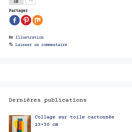
+1
Partager
Catégories
Illustration
Laisser un commentaire
Dernières publications
Collage sur toile cartonnée
23×30 cm