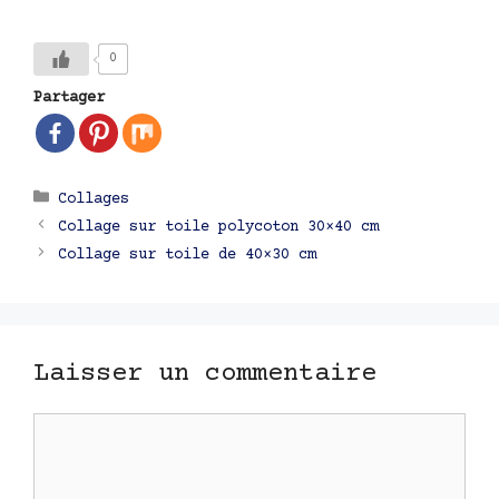
0
Partager
Catégories
Collages
Navigation
Collage sur toile polycoton 30×40 cm
des
Collage sur toile de 40×30 cm
articles
Laisser un commentaire
Commentaire