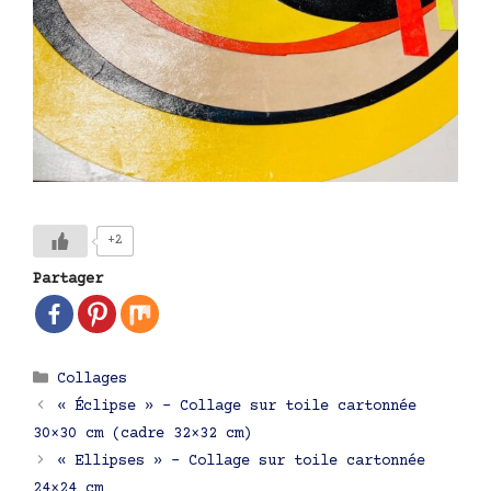
+2
Partager
Catégories
Collages
Navigation
« Éclipse » – Collage sur toile cartonnée
des
30×30 cm (cadre 32×32 cm)
articles
« Ellipses » – Collage sur toile cartonnée
24×24 cm