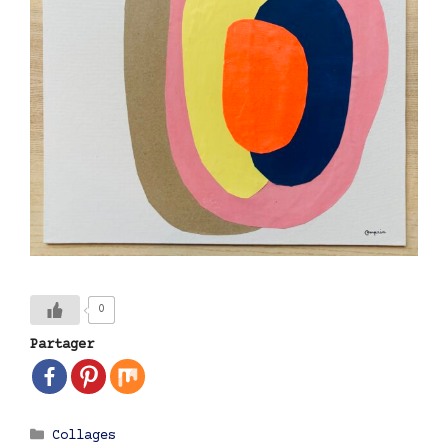
0
Partager
Catégories
Collages