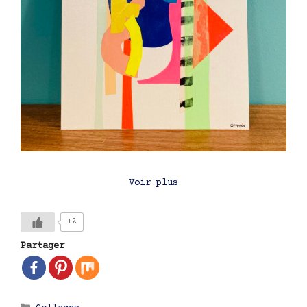
Voir plus
+2
Partager
Catégories