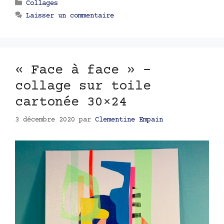
Catégories
Collages
Laisser un commentaire
« Face à face » –
collage sur toile
cartonée 30×24
3 décembre 2020
par
Clementine Empain