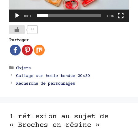
00:00
00:16
+2
Partager
Catégories
Objets
Navigation
Collage sur toile tendue 20×30
des
Recherche de personnages
articles
1 réflexion au sujet de
« Broches en résine »