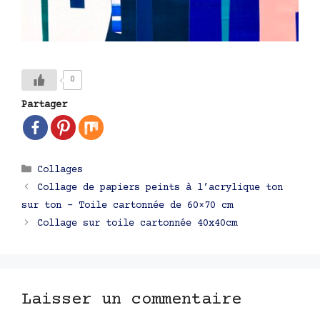
0
Partager
Catégories
Collages
Navigation
Collage de papiers peints à l’acrylique ton
des
sur ton – Toile cartonnée de 60×70 cm
articles
Collage sur toile cartonnée 40x40cm
Laisser un commentaire