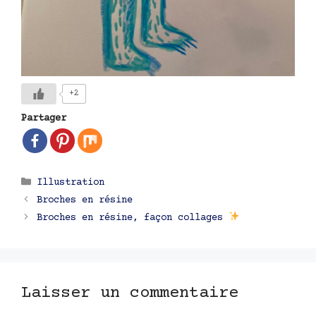
+2
Partager
Catégories
Illustration
Navigation
Broches en résine
des
Broches en résine, façon collages
articles
Laisser un commentaire