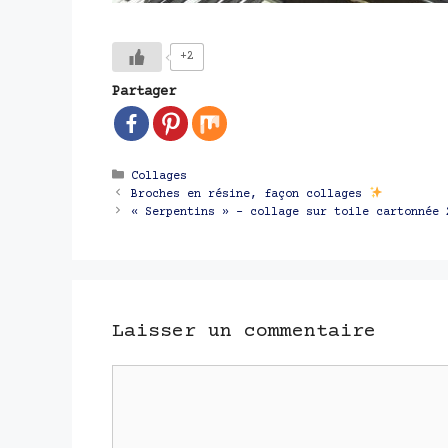
+2
Partager
Catégories
Collages
Navigation
Broches en résine, façon collages
des
« Serpentins » – collage sur toile cartonnée 
articles
Laisser un commentaire
Commentaire